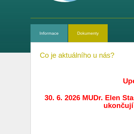
Informace
Dokumenty
Co je aktuálního u nás?
Up
30. 6. 2026 MUDr. Elen St
ukončují