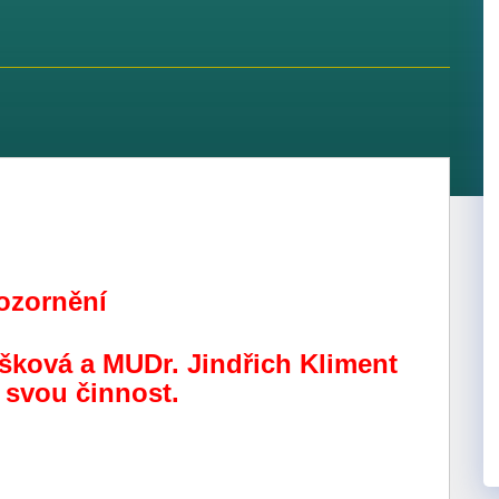
ozornění
ašková a MUDr. Jindřich Kliment
 svou činnost.