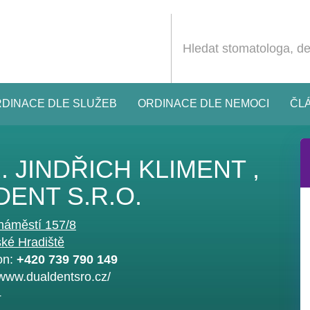
DINACE DLE SLUŽEB
ORDINACE DLE NEMOCI
ČL
 JINDŘICH KLIMENT ,
ENT S.R.O.
náměstí 157/8
ké Hradiště
on:
+420 739 790 149
/www.dualdentsro.cz/
4