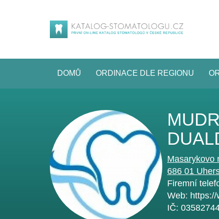
DOMŮ
ORDINACE DLE REGIONU
OR
MUDR.
DUALD
Masarykovo 
686 01
Uhers
Firemní telef
Web:
https:/
IČ:
0358274